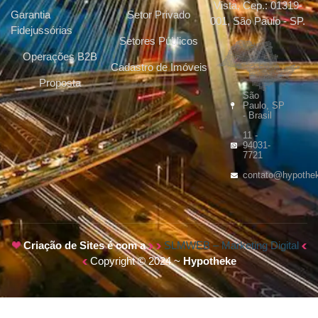
Vista, Cep.: 01319-
Garantia
Setor Privado
001, São Paulo - SP.
Fidejussórias
Setores Públicos
Operações B2B
Cadastro de Imóveis
Proposta
São
Paulo, SP
- Brasil
11 -
94031-
7721
contato@hypothe
Criação de Sites é com a
SLMWEB – Marketing Digital
Copyright © 2024 ~
Hypotheke