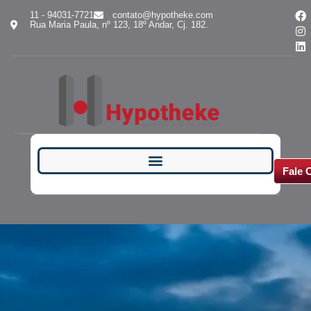
11 - 94031-7721
contato@hypotheke.com
Rua Maria Paula, nº 123, 18º Andar, Cj. 182.
Fale 