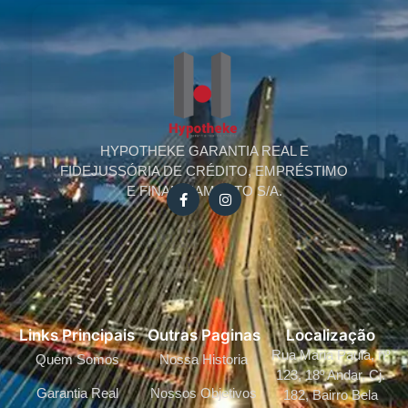
HYPOTHEKE GARANTIA REAL E
FIDEJUSSÓRIA DE CRÉDITO, EMPRÉSTIMO
E FINANCIAMENTO S/A.
Links Principais
Outras Paginas
Localização
Rua Maria Paula, nº
Quem Somos
Nossa Historia
123, 18º Andar, Cj.
Garantia Real
Nossos Objetivos
182, Bairro Bela