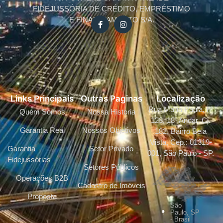
FIDEJUSSÓRIA DE CRÉDITO, EMPRÉSTIMO
E FINANCIAMENTO S/A.
Links Principais
Outras Paginas
Localização
Rua Maria Paula, nº
Quem Somos
Nossa Historia
123, 18º Andar, Cj.
Garantia Real
Nossos Objetivos
182, Bairro Bela
Vista, Cep.: 01319-
Garantia
Setor Privado
001, São Paulo - SP.
Fidejussórias
Setores Públicos
Operações B2B
Cadastro de Imóveis
Proposta
São
Paulo, SP
- Brasil