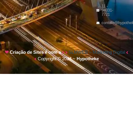
11 -
94031-
7721
contato@hypothe
Criação de Sites é com a
SLMWEB – Marketing Digital
Copyright © 2024 ~
Hypotheke