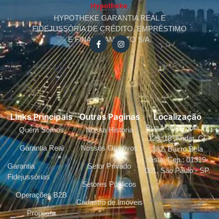
HYPOTHEKE GARANTIA REAL E
FIDEJUSSÓRIA DE CRÉDITO, EMPRÉSTIMO
E FINANCIAMENTO S/A.
Links Principais
Outras Paginas
Localização
Rua Maria Paula, nº
Quem Somos
Nossa Historia
123, 18º Andar, Cj.
Garantia Real
Nossos Objetivos
182, Bairro Bela
Vista, Cep.: 01319-
Garantia
Setor Privado
001, São Paulo - SP.
Fidejussórias
Setores Públicos
Operações B2B
Cadastro de Imóveis
Proposta