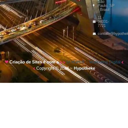
São
Paulo, SP
- Brasil
11 -
94031-
7721
contato@hypothe
Criação de Sites é com a
SLMWEB – Marketing Digital
Copyright © 2024 ~
Hypotheke